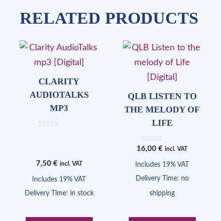
RELATED PRODUCTS
CLARITY
AUDIOTALKS
QLB LISTEN TO
MP3
THE MELODY OF
LIFE
0
o
16,00
€
u
0
incl. VAT
t
o
7,50
€
o
u
Includes 19% VAT
incl. VAT
f
t
5
Delivery Time: no
o
Includes 19% VAT
f
Delivery Time: in stock
5
shipping