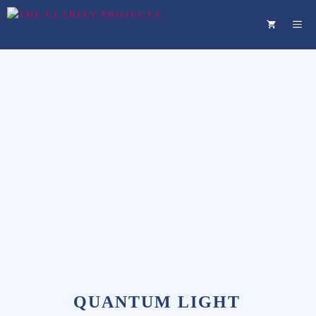
Skip
ME
to
content
QUANTUM LIGHT