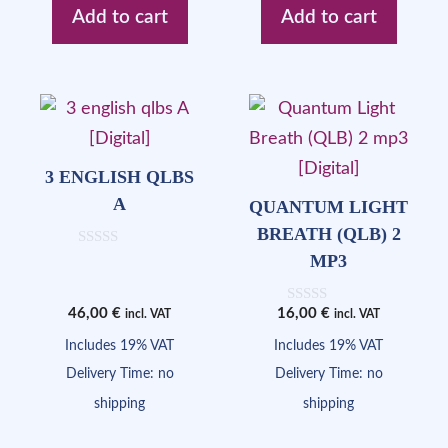
Add to cart
Add to cart
3 ENGLISH QLBS
A
QUANTUM LIGHT
BREATH (QLB) 2
0
MP3
o
u
t
46,00
€
16,00
€
0
incl. VAT
incl. VAT
o
o
f
u
Includes 19% VAT
Includes 19% VAT
5
t
Delivery Time: no
Delivery Time: no
o
f
shipping
5
shipping