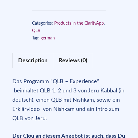
Experience
I
Categories:
Products in the ClarityApp
,
–
QLB
4
Tag:
german
deutsche
QLBs
Description
Reviews (0)
zum
Streamen
aus
Das Programm “QLB – Experience”
der
beinhaltet QLB 1, 2 und 3 von Jeru Kabbal (in
Clarity-
deutsch), einen QLB mit Nishkam, sowie ein
App
Erklärvideo von Nishkam und ein Intro zum
[Digital]
QLB von Jeru.
quantity
Der Clou an diesem Angebot ist auch, dass Du