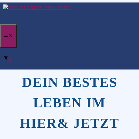
Zum
Inhalt
springen
MENÜ
ENTDECKE
0
DEIN BESTES
LEBEN IM
HIER& JETZT