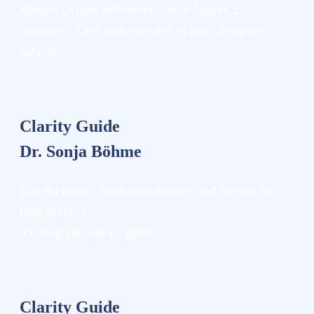
Kennst Du die Sehnsucht nach Hause zu
kommen? Lass dich von mir in dein Zentrum
führen!
Clarity Guide
Dr. Sonja Böhme
Bist du bereit Altes loszulassen und Neues zu
begrüssen ?
Ich zeig Dir wie es geht!
Clarity Guide