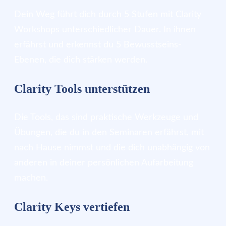
Dein Weg führt dich durch 5 Stufen mit Clarity
Workshops unterschiedlicher Dauer. In ihnen
erfährst und erkennst du 5 Bewusstseins-
Ebenen, die dich stärken werden.
Clarity Tools unterstützen
Die Tools, das sind praktische Werkzeuge und
Übungen, die du in den Seminaren erfährst, mit
nach Hause nimmst und die dich unabhängig von
anderen in deiner persönlichen Aufarbeitung
machen.
Clarity Keys vertiefen