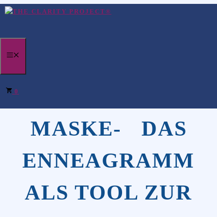
Zum
Inhalt
springen
MENÜ
ESSENZ UND
0
MASKE- DAS
ENNEAGRAMM
ALS TOOL ZUR