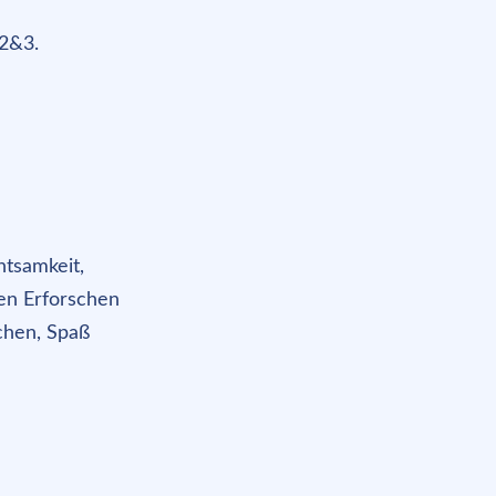
 2&3.
htsamkeit,
en Erforschen
chen, Spaß