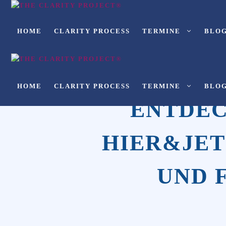
Zum
Inhalt
HOME
CLARITY PROCESS
TERMINE
BLO
springen
HOME
CLARITY PROCESS
TERMINE
BLO
ENTDEC
HIER&JETZ
UND 