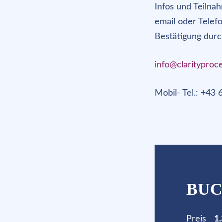
Infos und Teilna
email oder Telef
Bestätigung durch
info@clarityproce
Mobil- Tel.: +43
BU
Preis
1