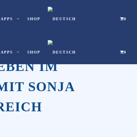
-APPS
SHOP
0
-APPS
SHOP
0
EBEN IM
 MIT SONJA
REICH