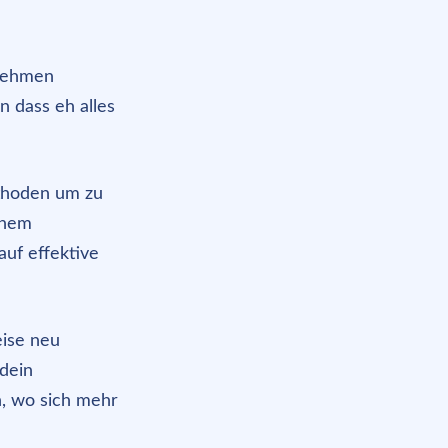
unehmen
n dass eh alles
thoden um zu
inem
uf effektive
eise neu
 dein
n, wo sich mehr