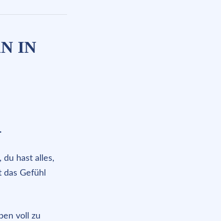
N IN
.
 du hast alles,
t das Gefühl
ben voll zu