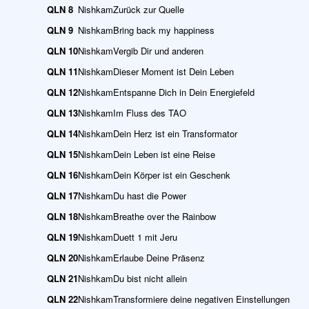
QLN 8
Nishkam
Zurück zur Quelle
QLN 9
Nishkam
Bring back my happiness
QLN 10
Nishkam
Vergib Dir und anderen
QLN 11
Nishkam
Dieser Moment ist Dein Leben
QLN 12
Nishkam
Entspanne Dich in Dein Energiefeld
QLN 13
Nishkam
Im Fluss des TAO
QLN 14
Nishkam
Dein Herz ist ein Transformator
QLN 15
Nishkam
Dein Leben ist eine Reise
QLN 16
Nishkam
Dein Körper ist ein Geschenk
QLN 17
Nishkam
Du hast die Power
QLN 18
Nishkam
Breathe over the Rainbow
QLN 19
Nishkam
Duett 1 mit Jeru
QLN 20
Nishkam
Erlaube Deine Präsenz
QLN 21
Nishkam
Du bist nicht allein
QLN 22
Nishkam
Transformiere deine negativen Einstellungen