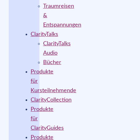
Traumreisen
&
Entspannungen
ClarityTalks
ClarityTalks
Audio
Bücher
Produkte
für
Kursteilnehmende
ClarityCollection
Produkte
für
ClarityGuides
Produkte