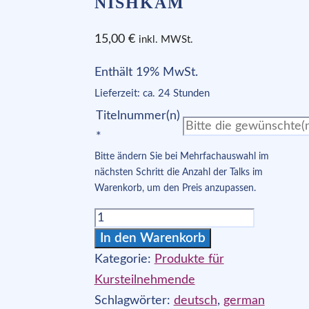
NISHKAM
15,00
€
inkl. MWSt.
Enthält 19% MwSt.
Lieferzeit: ca. 24 Stunden
Titelnummer(n)
*
Bitte ändern Sie bei Mehrfachauswahl im
nächsten Schritt die Anzahl der Talks im
Warenkorb, um den Preis anzupassen.
QLB-
mit
In den Warenkorb
Nishkam
Kategorie:
Produkte für
[Digital]
Kursteilnehmende
Menge
Schlagwörter:
deutsch
,
german