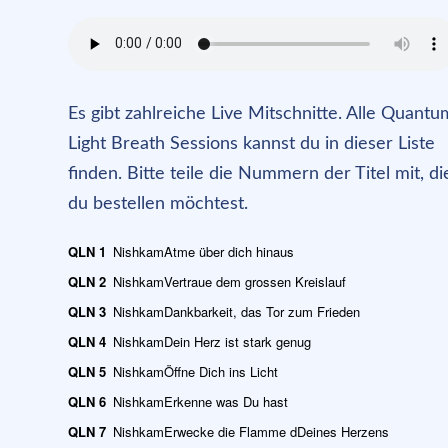
Es gibt zahlreiche Live Mitschnitte. Alle Quantu
Light Breath Sessions kannst du in dieser Liste
finden. Bitte teile die Nummern der Titel mit, di
du bestellen möchtest.
QLN 1
Nishkam
Atme über dich hinaus
QLN 2
Nishkam
Vertraue dem grossen Kreislauf
QLN 3
Nishkam
Dankbarkeit, das Tor zum Frieden
QLN 4
Nishkam
Dein Herz ist stark genug
QLN 5
Nishkam
Öffne Dich ins Licht
QLN 6
Nishkam
Erkenne was Du hast
QLN 7
Nishkam
Erwecke die Flamme dDeines Herzens