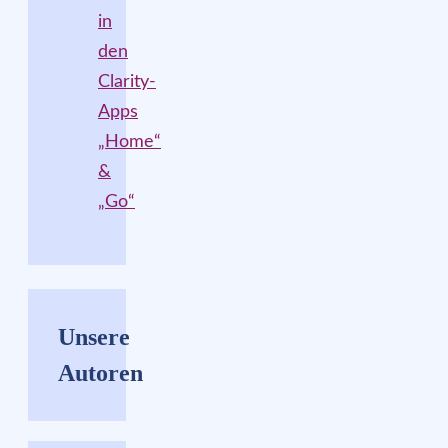
in
den
Clarity-
Apps
„Home“
&
„Go“
Unsere
Autoren