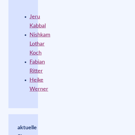
Jeru
Kabbal
Nishkam
Lothar
Koch
Fabian
Ritter
Heike
Werner
aktuelle