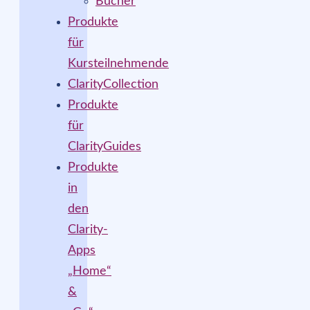
Bücher
Produkte
für
Kursteilnehmende
ClarityCollection
Produkte
für
ClarityGuides
Produkte
in
den
Clarity-
Apps
„Home“
&