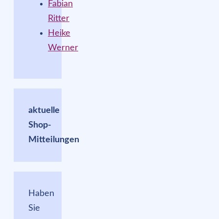
Fabian
Ritter
Heike
Werner
aktuelle
Shop-
Mitteilungen
Haben
Sie