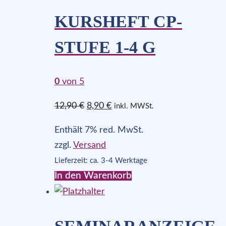
KURSHEFT CP-
STUFE 1-4 G
0
von 5
Ursprünglicher
Aktueller
12,90
€
8,90
€
inkl. MWSt.
Preis
Preis
Enthält 7% red. MwSt.
war:
ist:
zzgl.
Versand
12,90 €
8,90 €.
Lieferzeit: ca. 3-4 Werktage
In den Warenkorb