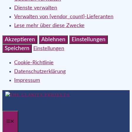
Dienste verwalten
Verwalten von {vendor_count}-Lieferanten
Lese mehr über diese Zwecke
Akzeptieren
Ablehnen
Einstellungen
Speichern
Einstellungen
Cookie-Richtlinie
Datenschutzerklärung
Impressum
Zum
Inhalt
springen
MENÜ