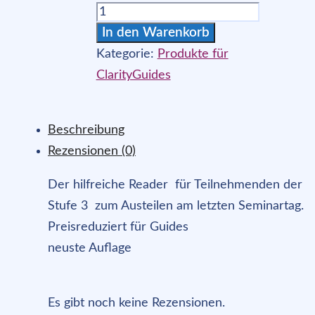
Kurs-
Reader:
In den Warenkorb
Wie
Kategorie:
Produkte für
weiter
ClarityGuides
nach
dem
Beschreibung
Seminar…
Rezensionen (0)
Clarity
im
Der hilfreiche Reader für Teilnehmenden der
Alltag
Stufe 3 zum Austeilen am letzten Seminartag.
G
Preisreduziert für Guides
Menge
neuste Auflage
Es gibt noch keine Rezensionen.