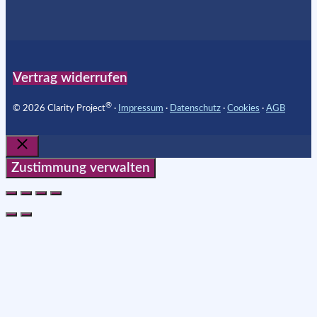
Vertrag widerrufen
®
© 2026 Clarity Project
∙
Impressum
∙
Datenschutz
∙
Cookies
∙
AGB
Schließen
Zustimmung verwalten