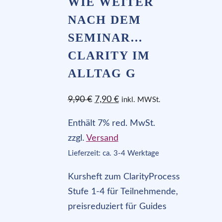
WIE WEITER
NACH DEM
SEMINAR…
CLARITY IM
ALLTAG G
Ursprünglicher
Aktueller
9,90
€
7,90
€
inkl. MWSt.
Preis
Preis
Enthält 7% red. MwSt.
war:
ist:
zzgl.
Versand
9,90 €
7,90 €.
Lieferzeit: ca. 3-4 Werktage
Kursheft zum ClarityProcess
Stufe 1-4 für Teilnehmende,
preisreduziert für Guides