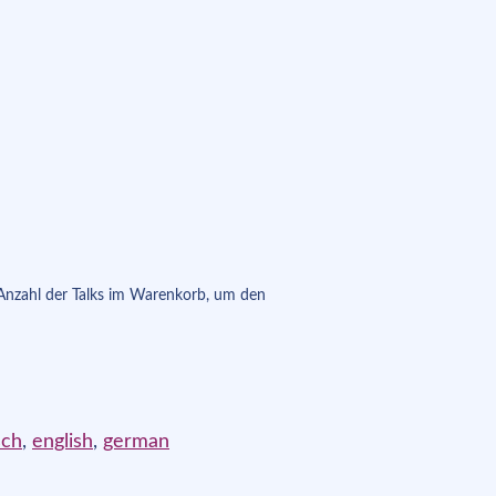
 Anzahl der Talks im Warenkorb, um den
sch
,
english
,
german