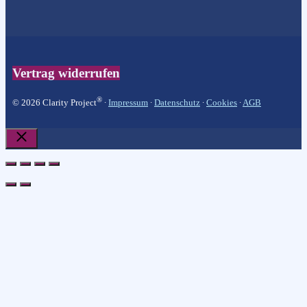
Vertrag widerrufen
®
© 2026 Clarity Project
∙
Impressum
∙
Datenschutz
∙
Cookies
∙
AGB
Schließen