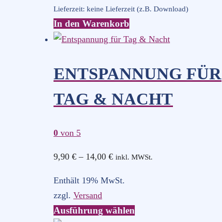
Lieferzeit: keine Lieferzeit (z.B. Download)
In den Warenkorb
ENTSPANNUNG FÜR
TAG & NACHT
0
von 5
Preisspanne:
9,90
€
–
14,00
€
inkl. MWSt.
9,90 €
Enthält 19% MwSt.
bis
zzgl.
Versand
14,00 €
Dieses
Ausführung wählen