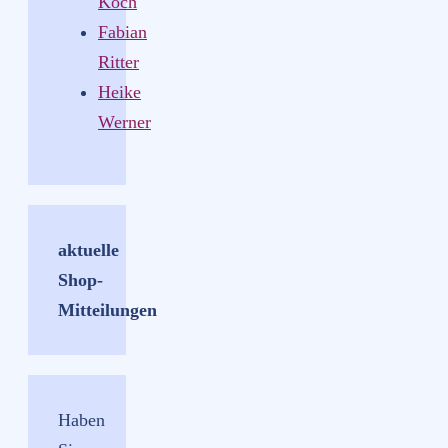
Koch
Fabian
Ritter
Heike
Werner
aktuelle
Shop-
Mitteilungen
Haben