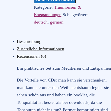
go,
Kategorie:
Traumreisen &
relax
Entspannungen
Schlagwörter:
and
deutsch
,
german
meditate
Menge
Beschreibung
Zusätzliche Informationen
Rezensionen (0)
Ein praktisches Set zum Meditieren und Entspannen
Die Vorteile von CDs: man kann sie verschenken,
man kann sie unter den Weihnachtsbaum legen, sie
sehen schön aus und haben ein booklet, die
Tonqualität ist besser als bei downloads, da die
Tonspuren nicht ins mp3 Format komprimiert sind.