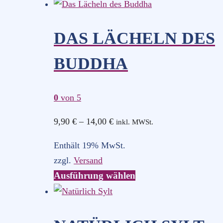
Produkt
weist
mehrere
DAS LÄCHELN DES
Varianten
BUDDHA
auf.
Die
Optionen
0
von 5
können
Preisspanne:
9,90
€
–
14,00
€
auf
inkl. MWSt.
9,90 €
der
Enthält 19% MwSt.
bis
Produktseite
zzgl.
Versand
14,00 €
gewählt
Dieses
Ausführung wählen
werden
Produkt
weist
mehrere