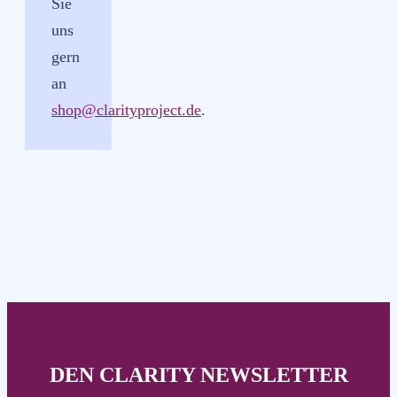
Sie
uns
gern
an
shop@clarityproject.de
.
DEN CLARITY NEWSLETTER