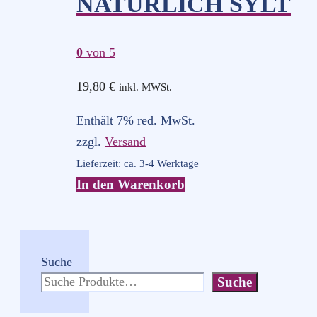
NATÜRLICH SYLT
Varianten
auf.
0
von 5
Die
Optionen
19,80
€
inkl. MWSt.
können
Enthält 7% red. MwSt.
auf
zzgl.
Versand
der
Lieferzeit: ca. 3-4 Werktage
Produktseite
In den Warenkorb
gewählt
werden
Suche
Suche