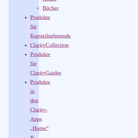
Bücher
Produkte
für
Kursteilnehmende
ClarityCollection
Produkte
für
ClarityGuides
Produkte
in
den
Clarity-
Apps
„Home“
&