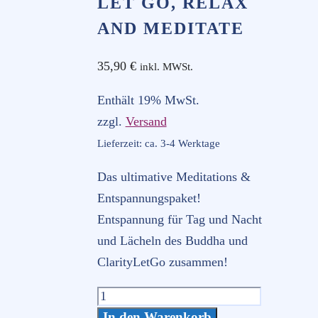
LET GO, RELAX
AND MEDITATE
35,90
€
inkl. MWSt.
Enthält 19% MwSt.
zzgl.
Versand
Lieferzeit: ca. 3-4 Werktage
Das ultimative Meditations &
Entspannungspaket!
Entspannung für Tag und Nacht
und Lächeln des Buddha und
ClarityLetGo zusammen!
Aktionspaket
let
In den Warenkorb