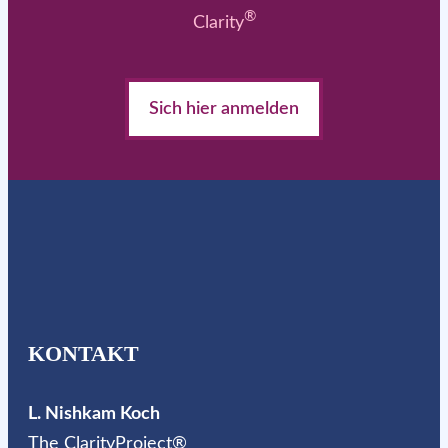
®
Clarity
Sich hier anmelden
KONTAKT
L. Nishkam Koch
The ClarityProject®