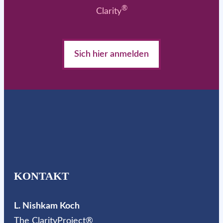
®
Clarity
Sich hier anmelden
KONTAKT
L. Nishkam Koch
The ClarityProject®