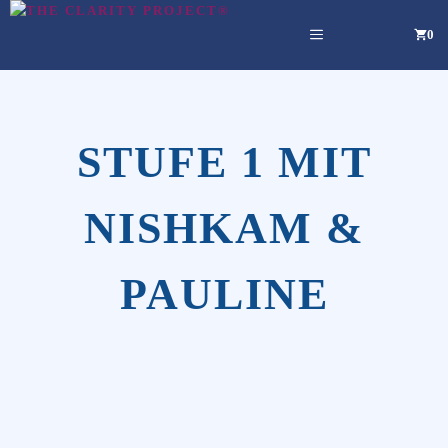
Zum
MENÜ
0
Inhalt
springen
STUFE 1 MIT
NISHKAM &
PAULINE