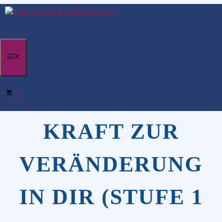
Zum
Inhalt
springen
MENÜ
FINDE DIE
0
KRAFT ZUR
VERÄNDERUNG
IN DIR (STUFE 1