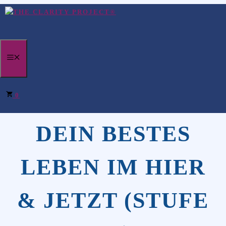
Zum
Inhalt
springen
MENÜ
ENTDECKE
0
DEIN BESTES
LEBEN IM HIER
& JETZT (STUFE