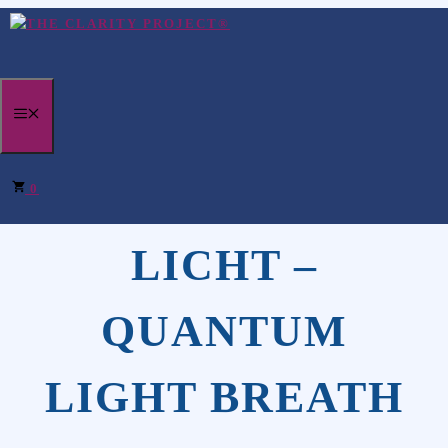
Zum
Inhalt
springen
MENÜ
EIN QUANTUM
0
LICHT –
QUANTUM
LIGHT BREATH